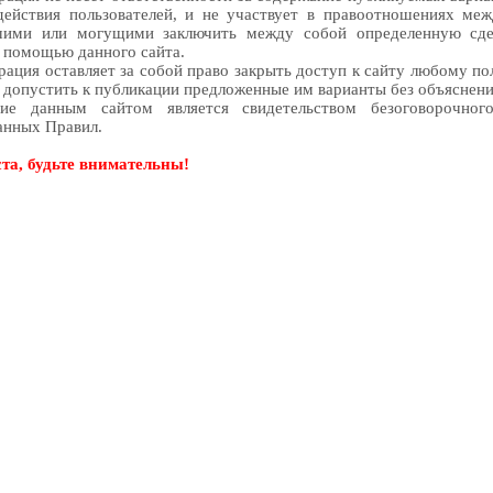
действия пользователей, и не участвует в правоотношениях ме
шими или могущими заключить между собой определенную сде
 помощью данного сайта.
ация оставляет за собой право закрыть доступ к сайту любому по
е допустить к публикации предложенные им варианты без объяснени
ние данным сайтом является свидетельством безоговорочног
анных Правил.
та, будьте внимательны!