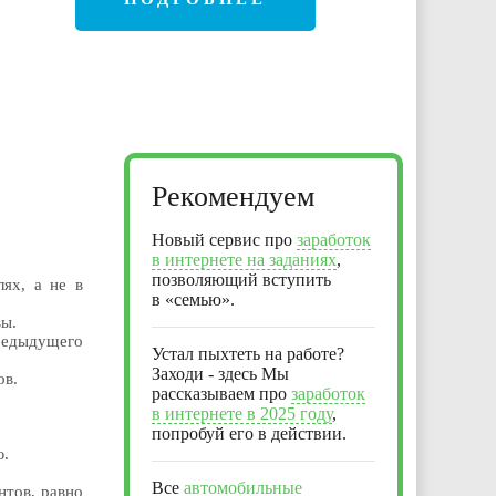
Рекомендуем
Новый сервис про
заработок
в интернете на заданиях
,
позволяющий вступить
ях, а не в
в «семью».
вы.
редыдущего
Устал пыхтеть на работе?
Заходи - здесь Мы
ов.
рассказываем про
заработок
в интернете в 2025 году
,
попробуй его в действии.
ю.
Все
автомобильные
нтов, равно