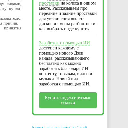
проставки
на колеса в одном
жду лицами,
месте. Рассказываем про
лку купли-
передние и задние проставки
льзователю,
для увеличения вылета
я причин.
дисков и смены разболтовки:
о принятия
как выбрать и где купить.
Заработок с помощью ИИ
доступен каждому с
помощью нового Дзен
канала, рассказывающего
бесплатно как можно
заработать благодаря ИИ
контенту, отзывам, видео и
музыки. Новый вид
заработка с помощью ИИ.
Купить индексируемые
ссылки
Купить ссылку здесь за
1
руб.