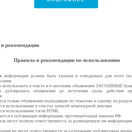
 и рекомендации
Правила и рекомендации по использованию
я информация должна быть указана в отведенных для этого пол
исания.
 использовать в тексте и в заголовке объявления ЗАГЛАВНЫЕ бук
о дублировать объявления до истечения срока действия п
я
ся только объявления подходящие по тематике к одному из раздел
ся использование в текстах записей нецензурной лексики.
ся использование тэгов HTML.
ается к публикации информация, противоречащая законам РФ.
ель несет полную ответственность за размещенную им информаци
ация не несет ответственности за содержание публикуемых вариа