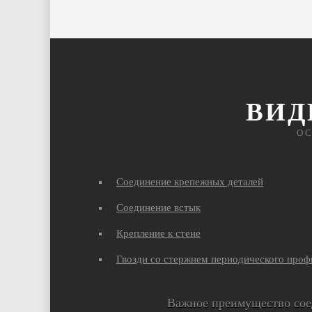
ВИД
О
Соединение крепежных деталей
Соединение встык
Крепление к стене
Гвозди со стержнем периодического проф
Важное преимущество сое