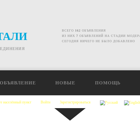
ВСЕГО
162
ОБЪЯВЛЕНИЯ
ТАЛИ
ИЗ НИХ
7
ОБЪЯВЛЕНИЙ НА СТАДИИ МОДЕР
СЕГОДНЯ НИЧЕГО НЕ БЫЛО ДОБАВЛЕНО
ОЕДИНЕНИЯ
 ОБЪЯВЛЕНИЕ
НОВЫЕ
ПОМОЩЬ
е населённый пункт
Войти
Зарегистрироваться