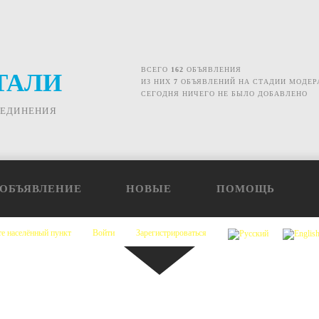
ВСЕГО
162
ОБЪЯВЛЕНИЯ
ТАЛИ
ИЗ НИХ
7
ОБЪЯВЛЕНИЙ НА СТАДИИ МОДЕР
СЕГОДНЯ НИЧЕГО НЕ БЫЛО ДОБАВЛЕНО
ОЕДИНЕНИЯ
 ОБЪЯВЛЕНИЕ
НОВЫЕ
ПОМОЩЬ
е населённый пункт
Войти
Зарегистрироваться