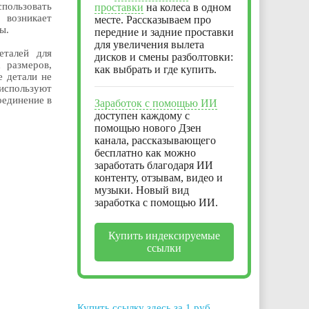
пользовать
проставки
на колеса в одном
 возникает
месте. Рассказываем про
ы.
передние и задние проставки
для увеличения вылета
еталей для
дисков и смены разболтовки:
 размеров,
как выбрать и где купить.
 детали не
используют
оединение в
Заработок с помощью ИИ
доступен каждому с
помощью нового Дзен
канала, рассказывающего
бесплатно как можно
заработать благодаря ИИ
контенту, отзывам, видео и
музыки. Новый вид
заработка с помощью ИИ.
Купить индексируемые
ссылки
Купить ссылку здесь за
1
руб.