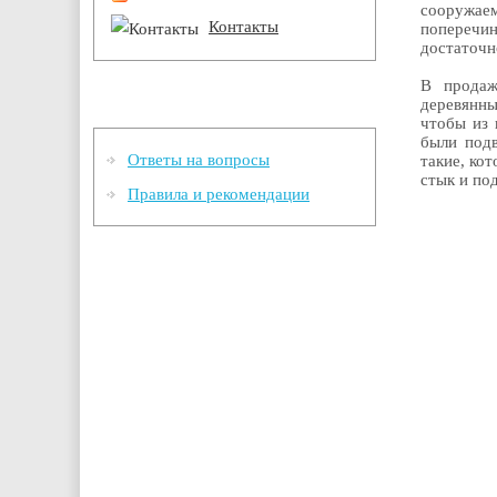
сооружае
Контакты
поперечи
достаточн
В продаж
Информация
деревянн
чтобы из
были под
Ответы на вопросы
такие, ко
стык и по
Правила и рекомендации