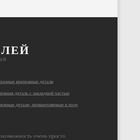
АЛЕЙ
ИЙ
бразные крепежные детали
ежная деталь с закладной частью
пежные детали, прикрепляемые к полу
возможность очень просто