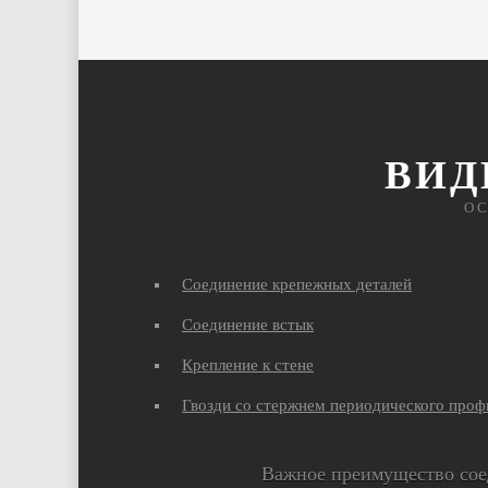
ВИД
О
Соединение крепежных деталей
Соединение встык
Крепление к стене
Гвозди со стержнем периодического проф
Важное преимущество сое