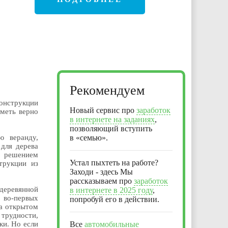
Рекомендуем
конструкции
Новый сервис про
заработок
уметь верно
в интернете на заданиях
,
позволяющий вступить
ю веранду,
в «семью».
для дерева
 решением
Устал пыхтеть на работе?
трукции из
Заходи - здесь Мы
рассказываем про
заработок
 деревянной
в интернете в 2025 году
,
, во-первых
попробуй его в действии.
на открытом
трудности,
ки. Но если
Все
автомобильные