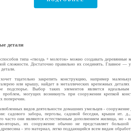
ые детали
способов типа «гвоздь + молоток» можно создавать деревянные 
ной сложности. Достаточно правильно их соединять. Главное — 
 детали.
 хочет тщательно закрепить конструкцию, например маленьку
алерею или крышу, найдет в металлических крепежных деталях 
ое подспорье. Выбор таких элементов является идеальным
х проблем, могущих возникнуть при сооружении крепкой конс
х поперечин.
злюбленных видов деятельности домашних умельцев - сооружение
ии: садового забора, перголы, садовой беседки, крыши ит. д.
то часто они являются естественным дополнением жилища, но - 
 во-вторых, их сооружение обычно не представляет большой 
 древесина - это материал, легко поддающийся всем видам обработ