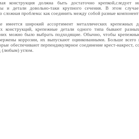
мая конструкция должна быть достаточно крепкой,следует ис
ны и детали довольно-таки крупного сечения. В этом случае
о сложная проблема: как соединить между собой разные компонент
е имеется широкий ассортимент металлических крепежных д
ых конструкций, крепежные детали одного типа бывают разных
 них можно было выбрать подходящие. Обычно, чтобы крепежные
вержены коррозии, их выпускают оцинкованными. Больше всего 
торые обеспечивают перпендикулярное соединение крест-накрест, с
д (любым) углом.