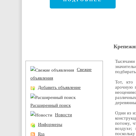
Крепежн
Разделы
Тысячами 
значитель
Свежие
подбирать
объявления
Тот, кто
арочную г
Добавить объявление
неоценим
различны
деревянны
Расширенный поиск
Одни из и
Новости
конструкц
потому, ч
Информеры
воздухе;
поскольку
Rss