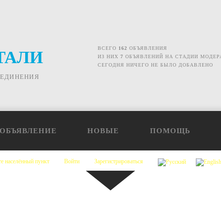
ВСЕГО
162
ОБЪЯВЛЕНИЯ
ТАЛИ
ИЗ НИХ
7
ОБЪЯВЛЕНИЙ НА СТАДИИ МОДЕР
СЕГОДНЯ НИЧЕГО НЕ БЫЛО ДОБАВЛЕНО
ОЕДИНЕНИЯ
 ОБЪЯВЛЕНИЕ
НОВЫЕ
ПОМОЩЬ
е населённый пункт
Войти
Зарегистрироваться