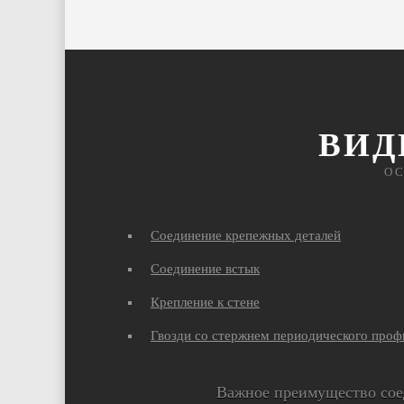
ВИД
О
Соединение крепежных деталей
Соединение встык
Крепление к стене
Гвозди со стержнем периодического проф
Важное преимущество сое