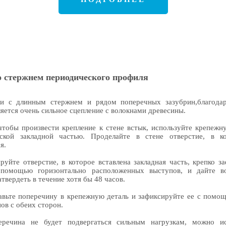
о стержнем периодического профиля
ди с длинным стержнем и рядом поперечных зазубрин,благода
яется очень сильное сцепление с волокнами древесины.
чтобы произвести крепление к стене встык, используйте крепежн
еской закладной частью. Проделайте в стене отверстие, в к
я.
руйте отверстие, в которое вставлена закладная часть, крепко з
 помощью горизонтально расположенных выступов, и дайте в
атвердеть в течение хотя бы 48 часов.
авьте поперечину в крепежную деталь и зафиксируйте ее с помо
ов с обеих сторон.
еречина не будет подвергаться сильным нагрузкам, можно ис