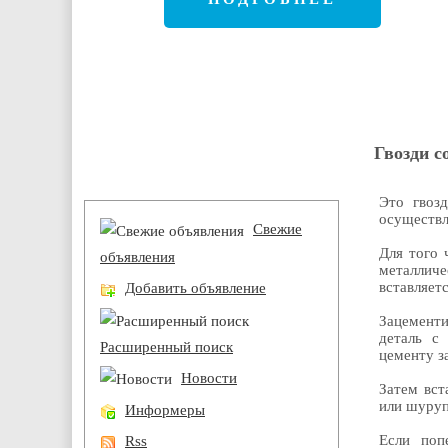
Гвозди с
Разделы
Это гвоз
осуществл
Свежие
Для того 
объявления
металлич
вставляетс
Добавить объявление
Зацементи
деталь с
Расширенный поиск
цементу з
Новости
Затем вст
или шуруп
Информеры
Если поп
Rss