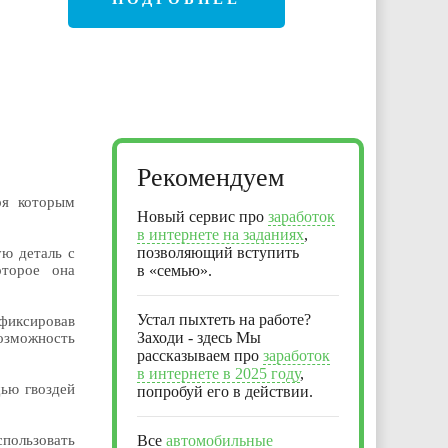
Рекомендуем
ря которым
Новый сервис про
заработок
в интернете на заданиях
,
позволяющий вступить
ую деталь с
оторое она
в «семью».
Устал пыхтеть на работе?
афиксировав
Заходи - здесь Мы
озможность
рассказываем про
заработок
в интернете в 2025 году
,
щью гвоздей
попробуй его в действии.
пользовать
Все
автомобильные