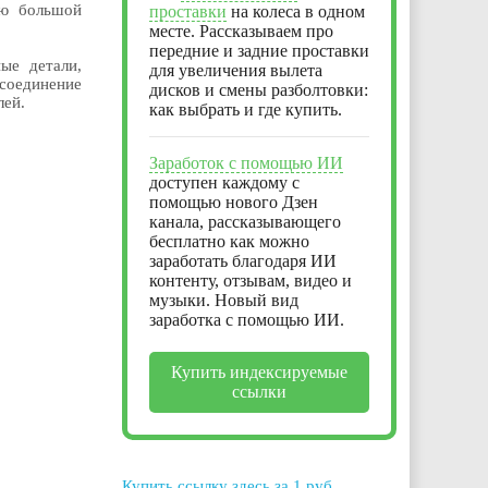
ью большой
проставки
на колеса в одном
месте. Рассказываем про
передние и задние проставки
ые детали,
для увеличения вылета
 соединение
дисков и смены разболтовки:
лей.
как выбрать и где купить.
Заработок с помощью ИИ
доступен каждому с
помощью нового Дзен
канала, рассказывающего
бесплатно как можно
заработать благодаря ИИ
контенту, отзывам, видео и
музыки. Новый вид
заработка с помощью ИИ.
Купить индексируемые
ссылки
Купить ссылку здесь за
1
руб.