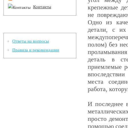
крепежные де
Контакты
не повреждают
Одно из каче
Информация
детали, с и
междупопере
Ответы на вопросы
полом) без не
Правила и рекомендации
проламывания
деталь в ст
приемлемые р
впоследствии
места соедин
работа, котор
И последнее 
металлически
просто демонт
помощью соед