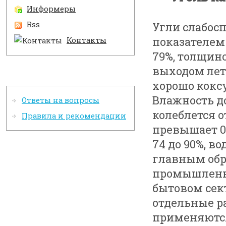
Информеры
Rss
Угли слабос
показателем 
Контакты
79%, толщино
выходом лет
Информация
хорошо коксу
Влажность до
Ответы на вопросы
колеблется о
Правила и рекомендации
превышает 0,
74 до 90%, во
главным обр
промышленн
бытовом сек
отдельные р
применяются