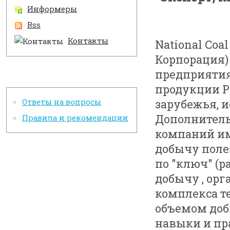
Информеры
Rss
Контакты
National Coa
Корпорация)
предприяти
Информация
продукции Р
зарубежья, 
Ответы на вопросы
Дополнитель
Правила и рекомендации
компаний и
добычу пол
по "ключ" (р
добычу , ор
комплекса те
объемом добы
навыки и пр