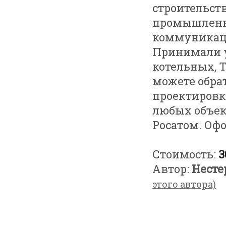
строительст
промышленно
коммуникаци
Принимали у
котельных, Т
можете обрат
проектировку
любых объек
Росатом. Оф
Стоимость:
3
Автор:
Несте
этого автора)