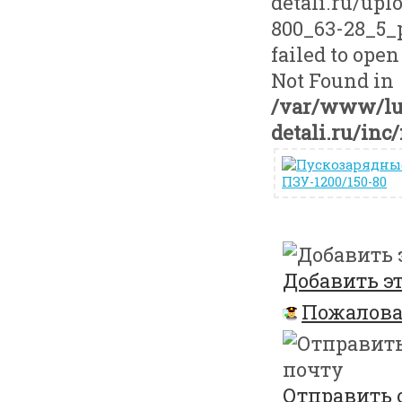
detali.ru/up
800_63-28_5_p
failed to ope
Not Found in
/var/www/lu
detali.ru/inc
Добавить эт
Пожалова
Отправить 