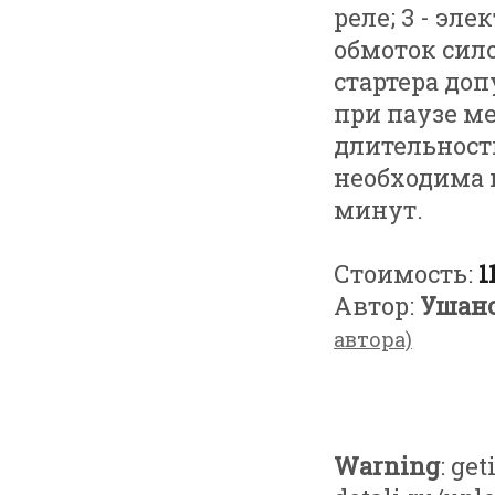
реле; 3 - эл
обмоток сил
стартера доп
при паузе м
длительности
необходима 
минут.
Стоимость:
1
Автор:
Ушано
автора)
Warning
: ge